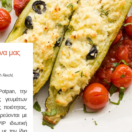
ίνα μας
 Reichl,
Potpan, την
ές γευμάτων
 ποιότητας,
ρεύονται με
IP ιδιωτική
με την ίδια