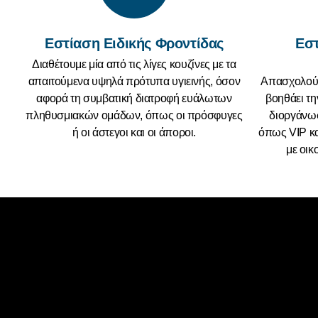
Εστίαση Ειδικής Φροντίδας
Εστ
Διαθέτουμε μία από τις λίγες κουζίνες με τα
απαιτούμενα υψηλά πρότυπα υγιεινής, όσον
Απασχολούμ
αφορά τη συμβατική διατροφή ευάλωτων
βοηθάει τη
πληθυσμιακών ομάδων, όπως οι πρόσφυγες
διοργάνω
ή οι άστεγοι και οι άποροι.
όπως VIP και
με οικ